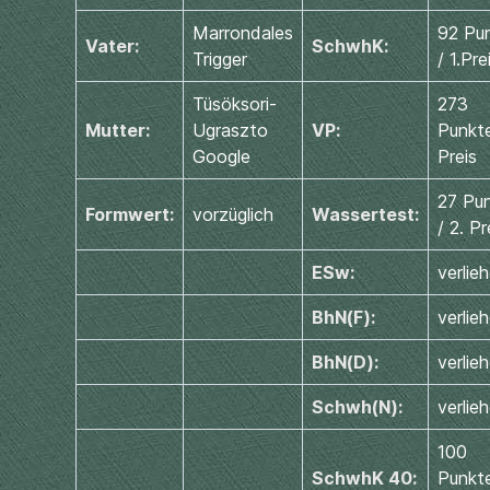
Marrondales
92 Pu
Vater:
SchwhK:
Trigger
/ 1.Pre
Tüsöksori-
273
Mutter:
Ugraszto
VP:
Punkte
Google
Preis
27 Pu
Formwert:
vorzüglich
Wassertest:
/ 2. Pr
ESw:
verlie
BhN(F):
verlie
BhN(D):
verlie
Schwh(N):
verlie
100
SchwhK 40:
Punkte