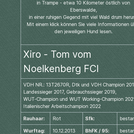
in Trampe - etwa 10 Kilometer östlich von
Eberswalde,
in einer ruhigen Gegend mit viel Wald drum heru
Mit einem klick können Sie viele Informationen ü
den jeweiligen Hund lesen.
Xiro - Tom vom
Noelkenberg FCI
VDH NR.: 13T2670R, Dtk und VDH Champion 201
Landessieger 2017, Gebrauchssieger 2019,
WUT-Champion und WUT Working-Champion 2021
Italienischer Arbeitschampion 2022
Rauhaar:
Rot
Sfk:
besta
Wurftag:
10.12.2013
BhFK / 95:
besta