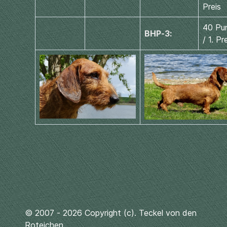
Preis
40 Pu
BHP-3:
/ 1. Pr
© 2007 - 2026 Copyright (c). Teckel von den
Roteichen