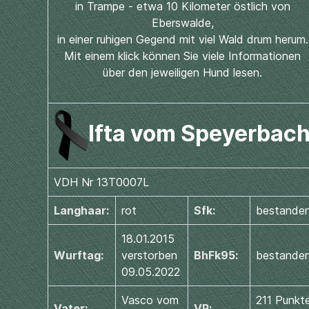
in Trampe - etwa 10 Kilometer östlich von
Eberswalde,
in einer ruhigen Gegend mit viel Wald drum herum.
Mit einem klick können Sie viele Informationen
über den jeweiligen Hund lesen.
Ifta vom Speyerbac
VDH Nr 13T0007L
Langhaar:
rot
Sfk:
bestande
18.01.2015
Wurftag:
verstorben
BhFk95:
bestande
09.05.2022
Vasco vom
211 Punkt
Vater:
VP: