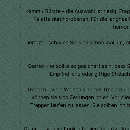
Kamm / Bürste - die Auswahl ist riesig. Fra
Palette durchprobieren. Für die langha
hervor
Tierarzt - schauen Sie sich schon mal um, ob
Garten - er sollte so gesichert sein, dass 
Empfindliche oder giftige Sträuc
Treppen - viele Welpen sind bei Treppen un
können sie sich Zerrungen holen. Vor all
Treppen laufen zu lassen. Sie sollten ihn 
Damit er sie nicht unkontrolliert benutzt, k