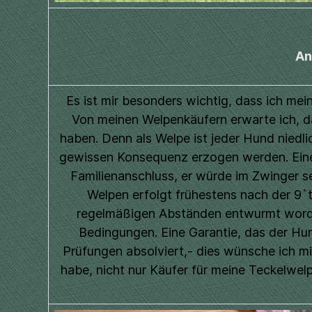
An
Es ist mir besonders wichtig, dass ich me
Von meinen Welpenkäufern erwarte ich, das
haben. Denn als Welpe ist jeder Hund niedli
gewissen Konsequenz erzogen werden. Eine 
Familienanschluss, er würde im Zwinger s
Welpen erfolgt frühestens nach der 9`t
regelmäßigen Abständen entwurmt worden 
Bedingungen. Eine Garantie, das der Hu
Prüfungen absolviert,- dies wünsche ich mir
habe, nicht nur Käufer für meine Teckelwe