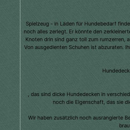
Spielzeug - in Läden für Hundebedarf finde
noch alles zerlegt. Er könnte den zerkleiner
Knoten drin sind ganz toll zum rumzerren, a
Von ausgedienten Schuhen ist abzuraten. Ihr
Hundedecke 
, das sind dicke Hundedecken in verschie
noch die Eigenschaft, das sie d
Wir haben zusätzlich noch ausrangierte B
brau