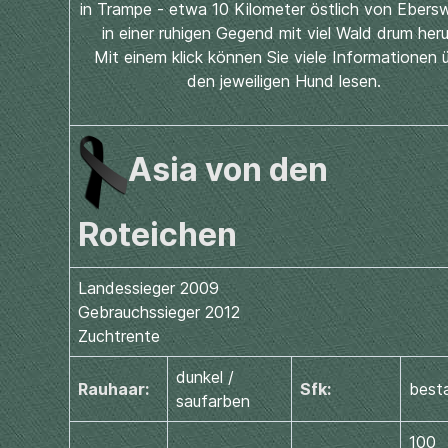
in Trampe - etwa 10 Kilometer östlich von Ebers
in einer ruhigen Gegend mit viel Wald drum her
Mit einem klick können Sie viele Informationen 
den jeweiligen Hund lesen.
Asia von den
Roteichen
Landessieger 2009
Gebrauchssieger 2012
Zuchtrente
dunkel /
Rauhaar:
Sfk:
best
saufarben
100