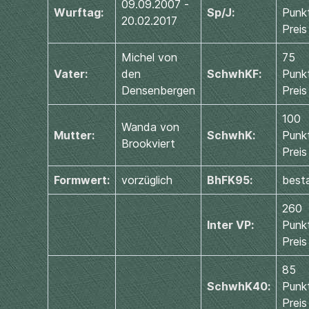
09.09.2007 -
Wurftag:
Sp/J:
Punkt
20.02.2017
Preis
Michel von
75
Vater:
den
SchwhKF:
Punkt
Densenbergen
Preis
100
Wanda von
Mutter:
SchwhK:
Punkt
Brookviert
Preis
Formwert:
vorzüglich
BhFK95:
best
260
Inter VP:
Punkt
Preis
85
SchwhK40:
Punkt
Preis